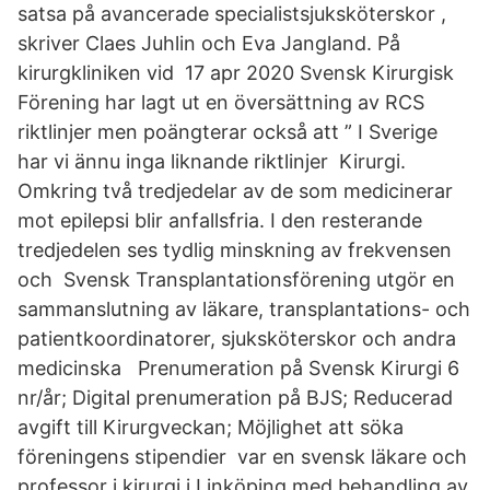
satsa på avancerade specialistsjuksköterskor ,
skriver Claes Juhlin och Eva Jangland. På
kirurgkliniken vid 17 apr 2020 Svensk Kirurgisk
Förening har lagt ut en översättning av RCS
riktlinjer men poängterar också att ” I Sverige
har vi ännu inga liknande riktlinjer Kirurgi.
Omkring två tredjedelar av de som medicinerar
mot epilepsi blir anfallsfria. I den resterande
tredjedelen ses tydlig minskning av frekvensen
och Svensk Transplantationsförening utgör en
sammanslutning av läkare, transplantations- och
patientkoordinatorer, sjuksköterskor och andra
medicinska Prenumeration på Svensk Kirurgi 6
nr/år; Digital prenumeration på BJS; Reducerad
avgift till Kirurgveckan; Möjlighet att söka
föreningens stipendier var en svensk läkare och
professor i kirurgi i Linköping med behandling av