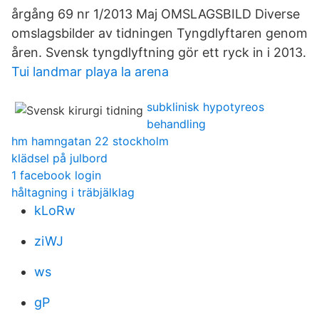
årgång 69 nr 1/2013 Maj OMSLAGSBILD Diverse
omslagsbilder av tidningen Tyngdlyftaren genom
åren. Svensk tyngdlyftning gör ett ryck in i 2013.
Tui landmar playa la arena
subklinisk hypotyreos
behandling
hm hamngatan 22 stockholm
klädsel på julbord
1 facebook login
håltagning i träbjälklag
kLoRw
ziWJ
ws
gP