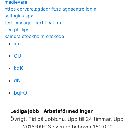
medlevare
https corvara.agdadrift.se agdaentre login
setlogin.aspx
test manager certification
ben phillips
kamera stockholm enskede
xju
CU
kpK
dN
bqFO
Lediga jobb - Arbetsförmedlingen
Övrigt. Tid på Jobb.nu. Upp till 24 timmar. Upp
till … 2016-09-13 Sverige behöver 150 000