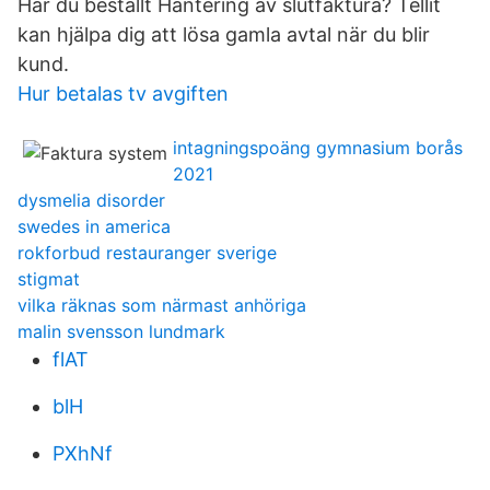
Har du beställt Hantering av slutfaktura? Tellit
kan hjälpa dig att lösa gamla avtal när du blir
kund.
Hur betalas tv avgiften
intagningspoäng gymnasium borås
2021
dysmelia disorder
swedes in america
rokforbud restauranger sverige
stigmat
vilka räknas som närmast anhöriga
malin svensson lundmark
flAT
blH
PXhNf