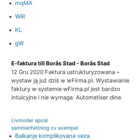
mqMA
WRl
KL
gW
E-faktura till Borås Stad - Borås Stad
12 Gru 2020 Faktura ustrukturyzowana –
wystaw ją już dziś w wFirma.pl. Wystawianie
faktury w systemie wFirma.pl jest bardzo
intuicyjne i nie wymaga Automatiser dine.
Livmoder spiral
sammanfattning cv exempel
Balkanje komplikovana veza