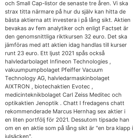
och Small Cap-listor de senaste tre åren. Vi ska
strax titta närmare på hur du själv kan hitta de
bästa aktierna att investera i på lång sikt. Aktien
bevakas av fem analytiker och enligt Factset är
den genomsnittliga riktkursen 32 euro. Det ska
jämföras med att aktien idag handlas till kurser
runt 23 euro. Ett ljust 2021 spås också
halvledarbolaget Infineon Technologies ,
vakuumpumpbolaget Pfeiffer Vacuum
Technology AG, halvledarmaskinbolaget
AIXTRON , biotechaktien Evotec ,
medicinteknikbolaget Carl Zeiss Meditec och
optikaktien Jenoptik . Chatt I fredagens chatt
rekommenderade Marcus Hernhag sex aktier i
en liten portfölj för 2021. Dessutom tipsade han
om en en aktie som på lång sikt är "en bra klapp i
julsäcken".