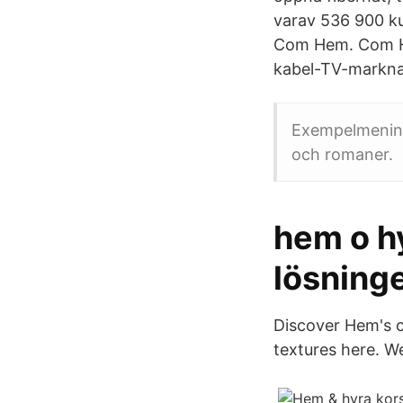
varav 536 900 ku
Com Hem. Com He
kabel-TV-markn
Exempelmening
och romaner.
hem o hy
lösningen
Discover Hem's c
textures here. We