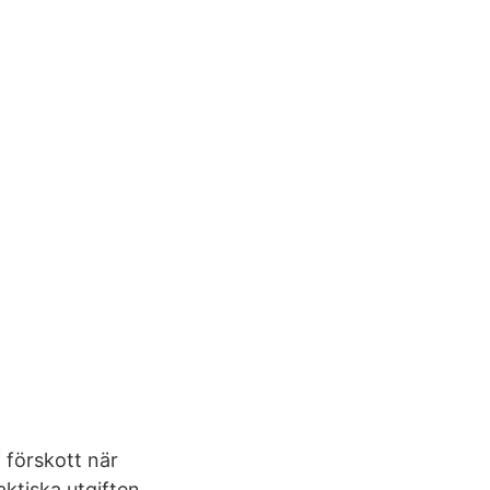
 förskott när
ktiska utgiften