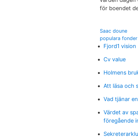
för boendet de
Saac doune
populara fonder
Fjord1 vision
Cv value
Holmens bru
Att läsa och 
Vad tjänar en
Värdet av sp
föregående i
Sekreterarkl