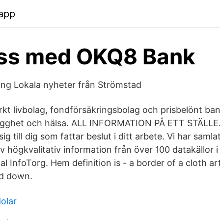
app
yss med OKQ8 Bank
ng Lokala nyheter från Strömstad
arkt livbolag, fondförsäkringsbolag och prisbelönt ba
rygghet och hälsa. ALL INFORMATION PÅ ETT STÄLLE
ig till dig som fattar beslut i ditt arbete. Vi har sam
 högkvalitativ information från över 100 datakällor i
l InfoTorg. Hem definition is - a border of a cloth ar
ed down.
dolar