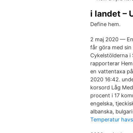
i landet –
Define hem.
2 maj 2020 — Enl
får göra med sin
Cykelstölderna i
rapporterar Hem
en vattentaxa på
2020 16:42. unde
korsord Låg Med
procent i 17 ko
engelska, tjeckis
albanska, bulgari
Temperatur havs