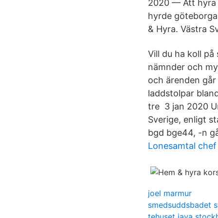
2020 — Att hyra u
hyrde göteborgar
& Hyra. Västra S
Vill du ha koll 
nämnder och myn
och ärenden går
laddstolpar blan
tre 3 jan 2020 U
Sverige, enligt s
bgd bge44, -n g
Lonesamtal chef
joel marmur
smedsuddsbadet s
tehuset java stock