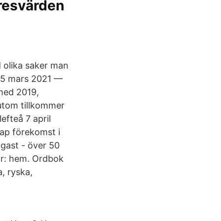
resvärden
d olika saker man
 15 mars 2021 —
med 2019,
utom tillkommer
efteå 7 april
ap förekomst i
gast - över 50
ar: hem. Ordbok
a, ryska,