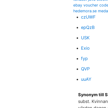
ebay voucher cod
hedemora.se meda
czUWF
epQzB
USK
Exio
fyp
QVP
uuAY
Synonym till S
subst. Kvinnan
värden dagen d