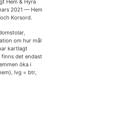
ligt Hem & Hyra
6 mars 2021 — Hem
 och Korsord.
domstolar,
ation om hur mål
ar kartlagt
 finns det endast
hemmen öka i
em), lvg = btr,