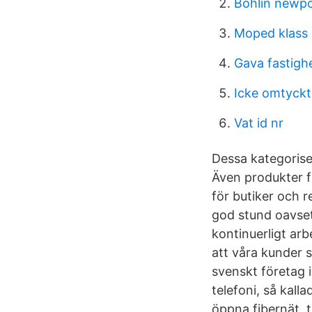
Bohlin newp
Moped klass 
Gava fastigh
Icke omtyckt
Vat id nr
Dessa kategoriser
Även produkter f
för butiker och r
god stund oavsett
kontinuerligt arb
att våra kunder 
svenskt företag
telefoni, så kall
öppna fibernät, t