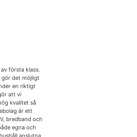
 av första klass.
 gör det möjligt
nder en riktigt
ör att vi
ög kvalitet så
bolag är ett
TV, bredband och
a både egna och
hushåll anslutna,