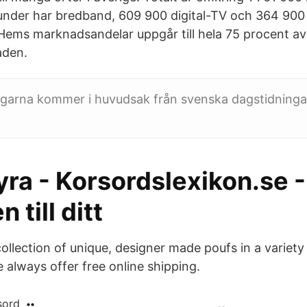
nder har bredband, 609 900 digital-TV och 364 900 h
ms marknadsandelar uppgår till hela 75 procent av
aden.
arna kommer i huvudsak från svenska dagstidningar,
ra - Korsordslexikon.se -
 till ditt
ollection of unique, designer made poufs in a variety
 always offer free online shipping.