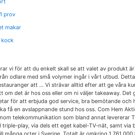
ort
1 prov
et makar
 kock
ar vi för att du enkelt skall se att valet av produkt är
rån odlare med små volymer ingår i vårt utbud. Detta
estauranger att … Vi strävar alltid efter att ge våra ku
 om det är hos oss eller om ni väljer takeaway. Det g
etar för att erbjuda god service, bra bemötande och h
ska få en avslappnande stund hos oss. Com Hem Aktie
 inom telekommunikation som bland annat levererar 
ad triple-play, via dels ett eget kabel-TV-nät, samt vi
ill många orter i Sverige. Totalt är omkring 1 761 000 