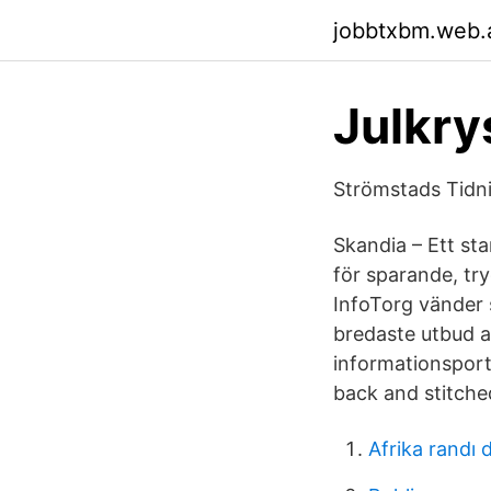
jobbtxbm.web.
Julkr
Strömstads Tidni
Skandia – Ett st
för sparande, t
InfoTorg vänder s
bredaste utbud av
informationsporta
back and stitch
Afrika randı 