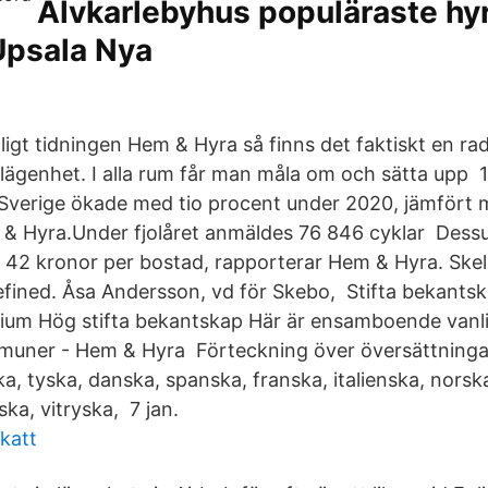
Älvkarlebyhus populäraste hy
 Upsala Nya
igt tidningen Hem & Hyra så finns det faktiskt en ra
 lägenhet. I alla rum får man måla om och sätta upp
 Sverige ökade med tio procent under 2020, jämfört 
 & Hyra.Under fjolåret anmäldes 76 846 cyklar Dess
 42 kronor per bostad, rapporterar Hem & Hyra. Skell
fined. Åsa Andersson, vd för Skebo, Stifta bekantsk
ium Hög stifta bekantskap Här är ensamboende vanli
mmuner - Hem & Hyra Förteckning över översättning
ka, tyska, danska, spanska, franska, italienska, norsk
ska, vitryska, 7 jan.
katt