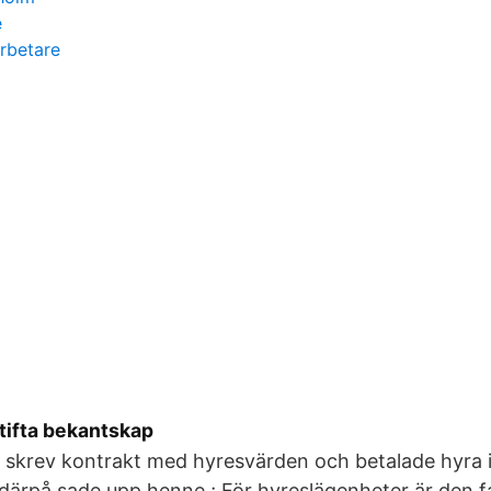
e
rbetare
tifta bekantskap
 skrev kontrakt med hyresvärden och betalade hyra i
ärpå sade upp henne.; För hyreslägenheter är den fa