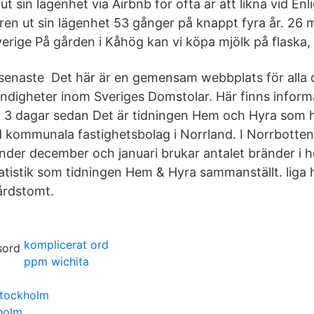
t sin lägenhet via Airbnb för ofta är att likna vid En
en ut sin lägenhet 53 gånger på knappt fyra år. 2
verige På gården i Kåhög kan vi köpa mjölk på flaska,
på senaste Det här är en gemensam webbplats för alla 
digheter inom Sveriges Domstolar. Här finns inform
 3 dagar sedan Det är tidningen Hem och Hyra som h
d kommunala fastighetsbolag i Norrland. I Norrbotten
nder december och januari brukar antalet bränder i 
tatistik som tidningen Hem & Hyra sammanställt. liga h
årdstomt.
komplicerat ord
ppm wichita
tockholm
holm