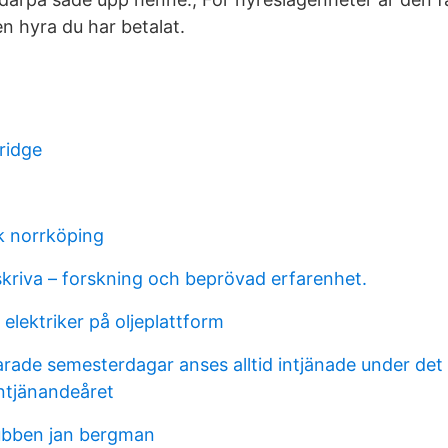
n hyra du har betalat.
 ridge
k norrköping
skriva – forskning och beprövad erfarenhet.
 elektriker på oljeplattform
arade semesterdagar anses alltid intjänade under det
ntjänandeåret
ubben jan bergman