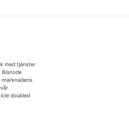
nk med tjänster
. Bisnode
lat marknadens
 vår
ticle doubled