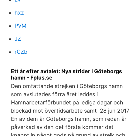
hxz
PVM
JZ
rCZb
Ett år efter avtalet: Nya strider i Göteborgs
hamn - Fplus.se
Den omfattande strejken i Göteborgs hamn
som avslutades förra året leddes i
Hamnarbetarförbundet på lediga dagar och
blockad mot övertidsarbete samt 28 jun 2017
En av dem är Göteborgs hamn, som redan är
påverkad av den det första kommer det
knappt in något gods på grund av strejk och