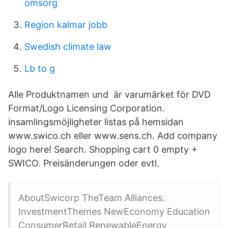
omsorg
Region kalmar jobb
Swedish climate law
Lb to g
Alle Produktnamen und är varumärket för DVD
Format/Logo Licensing Corporation.
insamlingsmöjligheter listas på hemsidan
www.swico.ch eller www.sens.ch. Add company
logo here! Search. Shopping cart 0 empty +
SWICO. Preisänderungen oder evtl.
AboutSwicorp TheTeam Alliances.
InvestmentThemes NewEconomy Education
ConsumerRetail RenewableEnergy