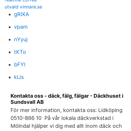
utvald vinnare.se
gRlXA
vpam
nYyuj
tKTo
bFYI
klJs
Kontakta oss - däck, fälg, fälgar - Däckhuset i
Sundsvall AB
För mer information, kontakta oss: Lidköping
0510-866 10 På vår lokala däckverkstad i
Mölndal hjälper vi dig med allt inom däck och