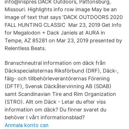
info@irispres DACK Outdoors, Pattonsburg,
Missouri. Highlights info row image May be an
image of text that says 'DACK OUTDOORS 2020
FALL HUNTING CLASSIC Mar 23, 2019 Get Info
for Megalodon + Dack Janiels at AURA in
Tempe, AZ 85281 on Mar 23, 2019 presented by
Relentless Beats.
Branschneutral information om däck från
Däckspecialisternas Riksförbund (DRF), Däck-,
fälg- och tillbehörleverantörernas Förening
(DFTF), Svensk Däckåtervinning AB (SDAB)
samt Scandinavian Tire and Rim Organization
(STRO). Allt om Däck - Letar du efter viss
information om däck? Du finner svaret du
behöver I vårt informationsblad?
Anmala konto csn