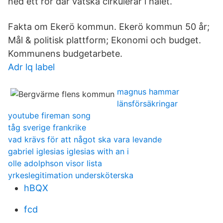
ned ett rör där vätska cirkulerar i hålet.
Fakta om Ekerö kommun. Ekerö kommun 50 år;
Mål & politisk plattform; Ekonomi och budget.
Kommunens budgetarbete.
Adr lq label
magnus hammar
länsförsäkringar
youtube fireman song
tåg sverige frankrike
vad krävs för att något ska vara levande
gabriel iglesias iglesias with an i
olle adolphson visor lista
yrkeslegitimation undersköterska
hBQX
fcd