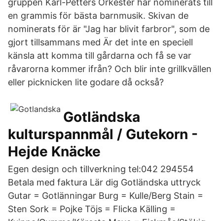
gruppen Karl-Petters Orkester har nominerats till
en grammis för bästa barnmusik. Skivan de
nominerats för är "Jag har blivit farbror", som de
gjort tillsammans med Är det inte en speciell
känsla att komma till gårdarna och få se var
råvarorna kommer ifrån? Och blir inte grillkvällen
eller picknicken lite godare då också?
Gotländska
kulturspannmål / Gutekorn -
Hejde Knäcke
Egen design och tillverkning tel:042 294554
Betala med faktura Lär dig Gotländska uttryck
Gutar = Gotlänningar Burg = Kulle/Berg Stain =
Sten Sork = Pojke Töjs = Flicka Källing =