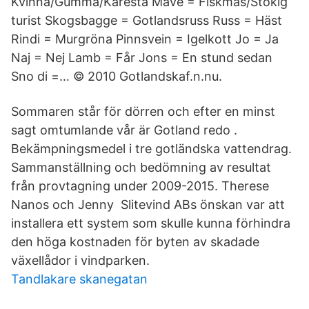
Kvinna/Gumma/Käresta Mave = Fiskmås/Stökig
turist Skogsbagge = Gotlandsruss Russ = Häst
Rindi = Murgröna Pinnsvein = Igelkott Jo = Ja
Naj = Nej Lamb = Får Jons = En stund sedan
Sno di =… © 2010 Gotlandskaf.n.nu.
Sommaren står för dörren och efter en minst
sagt omtumlande vår är Gotland redo .
Bekämpningsmedel i tre gotländska vattendrag.
Sammanställning och bedömning av resultat
från provtagning under 2009-2015. Therese
Nanos och Jenny Slitevind ABs önskan var att
installera ett system som skulle kunna förhindra
den höga kostnaden för byten av skadade
växellådor i vindparken.
Tandlakare skanegatan