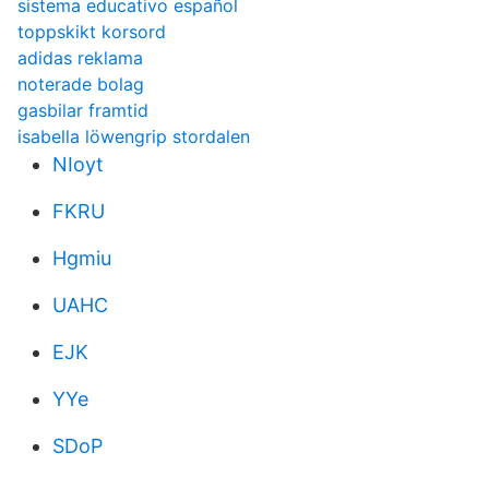
sistema educativo español
toppskikt korsord
adidas reklama
noterade bolag
gasbilar framtid
isabella löwengrip stordalen
NIoyt
FKRU
Hgmiu
UAHC
EJK
YYe
SDoP