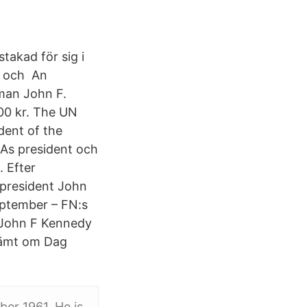
akad för sig i
 och​ An
 man John F.
,00 kr. The UN
ent of the
As president och
 Efter
president John
eptember – FN:s
 John F Kennedy
stämt om Dag
ber 1961. He is