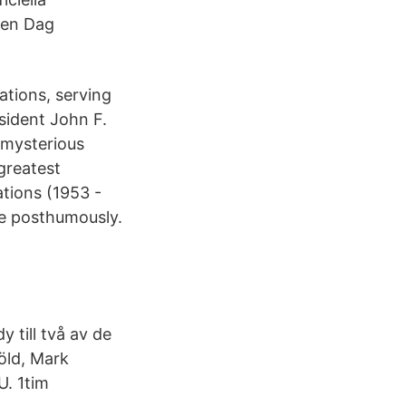
den Dag
tions, serving
esident John F.
 mysterious
greatest
tions (1953 -
ze posthumously.
 till två av de
öld, Mark
. 1tim