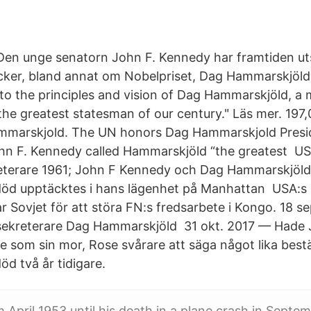
en unge senatorn John F. Kennedy har framtiden utst
cker, bland annat om Nobelpriset, Dag Hammarskjöld
 to the principles and vision of Dag Hammarskjöld, a
the greatest statesman of our century." Läs mer. 197
marskjold. The UN honors Dag Hammarskjold Presid
hn F. Kennedy called Hammarskjöld “the greatest US
eterare 1961; John F Kennedy och Dag Hammarskjöld.
öd upptäcktes i hans lägenhet på Manhattan USA:s 
r Sovjet för att störa FN:s fredsarbete i Kongo. 18 s
sekreterare Dag Hammarskjöld 31 okt. 2017 — Hade
änge som sin mor, Rose svårare att säga något lika be
d två år tidigare.
 April 1953 until his death in a plane crash in Septem