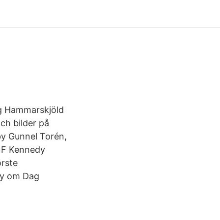
ag Hammarskjöld
ch bilder på
by Gunnel Torén,
n F Kennedy
örste
dy om Dag