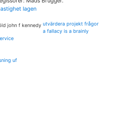
gissörer: Mads Brügger.
fastighet lagen
utvärdera projekt frågor
a fallacy is a brainly
ervice
ning uf