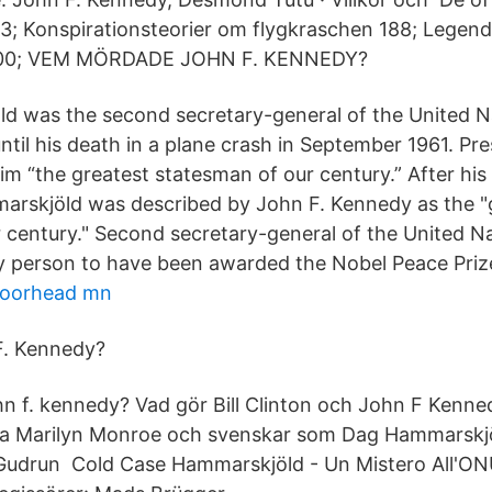
3; Konspirationsteorier om flygkraschen 188; Legen
200; VEM MÖRDADE JOHN F. KENNEDY?
 was the second secretary-general of the United Na
ntil his death in a plane crash in September 1961. Pr
im “the greatest statesman of our century.” After his
arskjöld was described by John F. Kennedy as the "
 century." Second secretary-general of the United Na
nly person to have been awarded the Nobel Peace Pri
moorhead mn
F. Kennedy?
 f. kennedy? Vad gör Bill Clinton och John F Kennedy
ka Marilyn Monroe och svenskar som Dag Hammarskj
udrun Cold Case Hammarskjöld - Un Mistero All'ONU