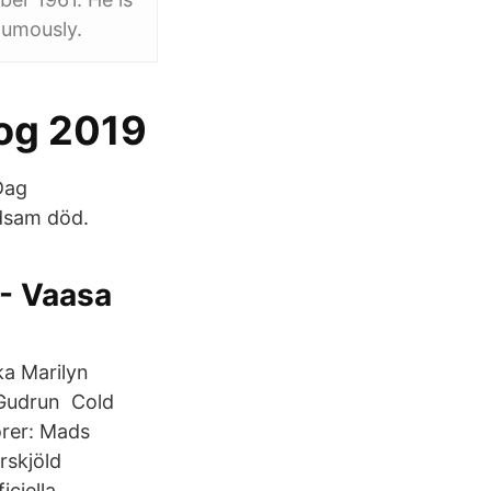
humously.
Bog 2019
Dag
ldsam död.
 - Vaasa
ka Marilyn
Gudrun Cold
örer: Mads
rskjöld
iciella