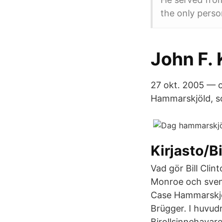
the only pers
John F.
27 okt. 2005 — 
Hammarskjöld, so
Kirjasto/B
Vad gör Bill Clin
Monroe och sve
Case Hammarskjö
Brügger. I huvud
Birollsinnehavare