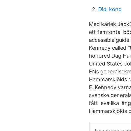
Didi kong
Med kärlek JackD
ett femtontal bö
accessible guide
Kennedy called "
honored Dag Ham
United States Jo
FNs generalsekr
Hammarskjölds d
F. Kennedy varna
svenske general
fått leva lika l
Hammarskjölds dö
He served from