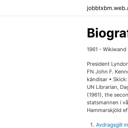
jobbtxbm.web.
Biograf
1961 - Wikiwand
President Lyndo
FN John F. Kenne
kändisar • Skick
UN Librarian, Da
(1961), the seco
statsmannen i v
Hammarskjöld eft
Avdragsgill 