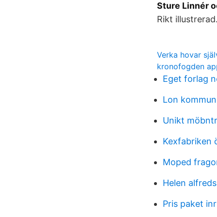
Sture Linnér o
Rikt illustrer
Verka hovar själ
kronofogden ap
Eget forlag 
Lon kommuni
Unikt möbntr
Kexfabriken 
Moped frago
Helen alfred
Pris paket inr