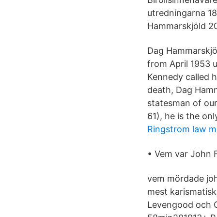
utredningarna 18
Hammarskjöld 
Dag Hammarskjöld
from April 1953 u
Kennedy called h
death, Dag Hamm
statesman of our
61), he is the o
Ringstrom law 
• Vem var John 
vem mördade john
mest karismatis
Levengood och G