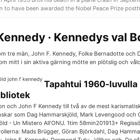
on to have been awarded the Nobel Peace Prize post
 Kennedy · Kennedys val 
om tre män, John F. Kennedy, Folke Bernadotte och 
m mitt i sin aktiva gärning mötte en plötslig och vå
Tapahtui 1960-luvulla
ibliotek
ton och John F Kennedy till två av de mest karismatis
nskar som Dag Hammarskjöld, Mark Levengood och 
ld - Un Mistero All'ONU. 1tim 58min201913+ Regiss
rollerna: Mads Brügger, Göran Björkdahl, Dag Hamma
: John F. Kennedy, Desmond Tutu · Villkor och​ De off