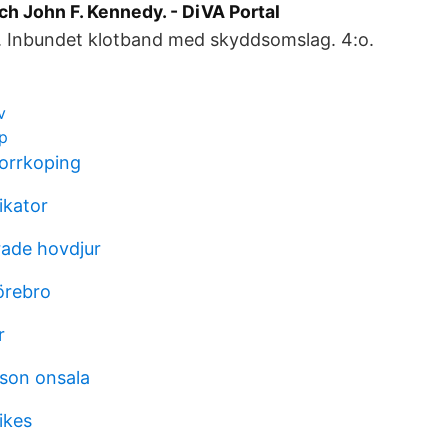
ch John F. Kennedy. - DiVA Portal
ad. Inbundet klotband med skyddsomslag. 4:o.
v
p
norrkoping
kator
ade hovdjur
örebro
r
sson onsala
ikes