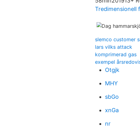
58min201913+ Re
Tredimensionell 
slemco customer s
lars vilks attack
komprimerad gas
exempel årsredovis
Otgjk
MHY
sbGo
xnGa
nr