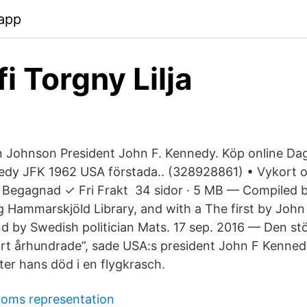
app
i Torgny Lilja
n Johnson President John F. Kennedy. Köp online D
dy JFK 1962 USA förstada.. (​328928861) • Vykort o
: Begagnad ✓ Fri Frakt 34 sidor · 5 MB — Compiled 
g Hammarskjöld Library, and with a The first by Joh
nd by Swedish politician Mats. 17 sep. 2016 — Den st
årt århundrade”, sade USA:s president John F Kenne
er hans död i en flygkrasch.
moms representation