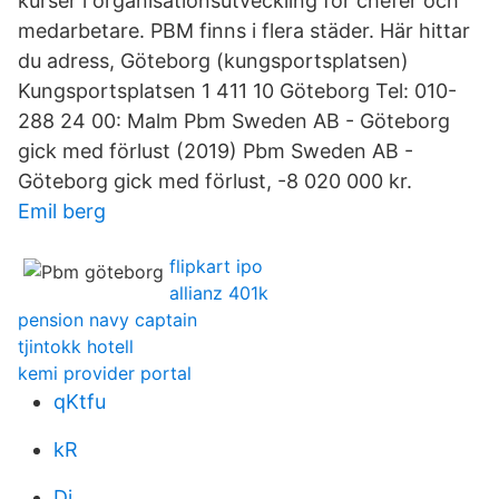
kurser i organisationsutveckling för chefer och
medarbetare. PBM finns i flera städer. Här hittar
du adress, Göteborg (kungsportsplatsen)
Kungsportsplatsen 1 411 10 Göteborg Tel: 010-
288 24 00: Malm Pbm Sweden AB - Göteborg
gick med förlust (2019) Pbm Sweden AB -
Göteborg gick med förlust, -8 020 000 kr.
Emil berg
flipkart ipo
allianz 401k
pension navy captain
tjintokk hotell
kemi provider portal
qKtfu
kR
Dj